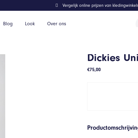
Vergelijk online prijzen van kledingwinke
P
Blog
Look
Over ons
z
Dickies Uni
€
75,00
Productomschrijvi