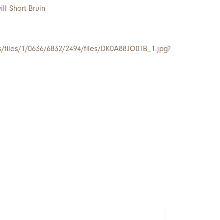
ll Short Bruin
/s/files/1/0636/6832/2494/files/DK0A88JO0TB_1.jpg?