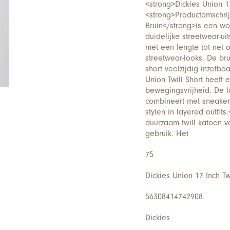
<strong>Dickies Union 17
<strong>Productomschrij
Bruin</strong>is een w
duidelijke streetwear-ui
met een lengte tot net o
streetwear-looks. De br
short veelzijdig inzetba
Union Twill Short heeft 
bewegingsvrijheid. De l
combineert met sneaker
stylen in layered outfit
duurzaam twill katoen vo
gebruik. Het
75
Dickies Union 17 Inch Twi
56308414742908
Dickies