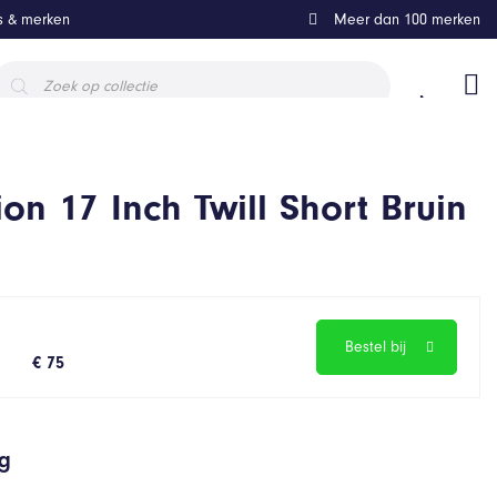
ls & merken
Meer dan 100 merken
roducten
oeken
on 17 Inch Twill Short Bruin
Bestel bij
€ 75
ng