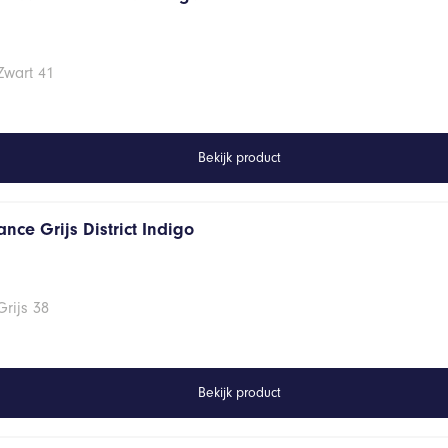
Zwart 41
Bekijk product
nce Grijs District Indigo
rijs 38
Bekijk product