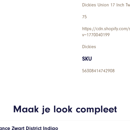
Dickies Union 17 Inch Twi
75
https://cdn.shopify.com
v=1770040199
Dickies
SKU
56308414742908
Maak je look compleet
nce Zwart District Indigo