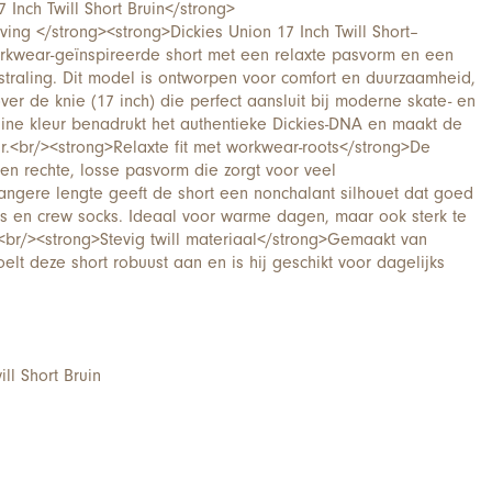
 Inch Twill Short Bruin</strong>
ving </strong><strong>Dickies Union 17 Inch Twill Short–
orkwear-geïnspireerde short met een relaxte pasvorm en een
tstraling. Dit model is ontworpen voor comfort en duurzaamheid,
ver de knie (17 inch) die perfect aansluit bij moderne skate- en
uine kleur benadrukt het authentieke Dickies-DNA en maakt de
ar.<br/><strong>Relaxte fit met workwear-roots</strong>De
een rechte, losse pasvorm die zorgt voor veel
angere lengte geeft de short een nonchalant silhouet dat goed
s en crew socks. Ideaal voor warme dagen, maar ook sterk te
s.<br/><strong>Stevig twill materiaal</strong>Gemaakt van
elt deze short robuust aan en is hij geschikt voor dagelijks
ll Short Bruin