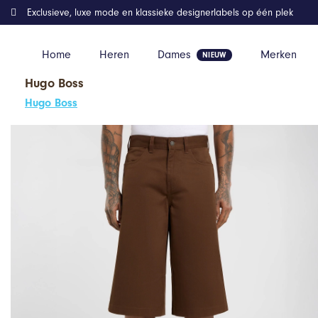
Exclusieve, luxe mode en klassieke designerlabels op één plek
Home
Heren
Dames
Merken
Hugo Boss
Home
Kleding
Dickies Union 17 Inch Twill Short Bruin
Hugo Boss