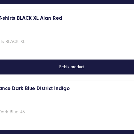
T-shirts BLACK XL Alan Red
rts BLACK XL
Bekijk product
nce Dark Blue District Indigo
Dark Blue 43