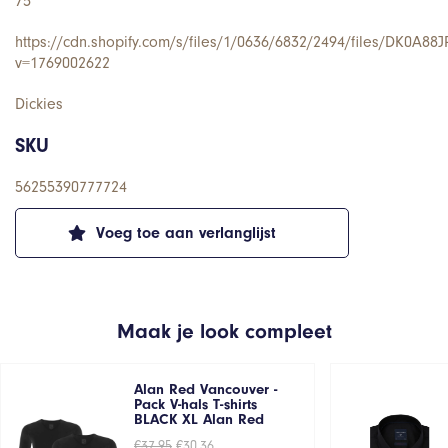
75
https://cdn.shopify.com/s/files/1/0636/6832/2494/files/DK0A88J
v=1769002622
Dickies
SKU
56255390777724
Voeg toe aan verlanglijst
Maak je look compleet
Alan Red Vancouver -
Pack V-hals T-shirts
BLACK XL Alan Red
Oorspronkelijke
Huidige
€
37,95
€
30,36