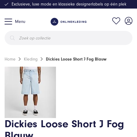
Exclusieve, luxe mode en klassieke designerlabels op één plek
Menu
Producten
zoeken
Home
Kleding
Dickies Loose Short J Fog Blauw
Dickies Loose Short J Fog
Blauw