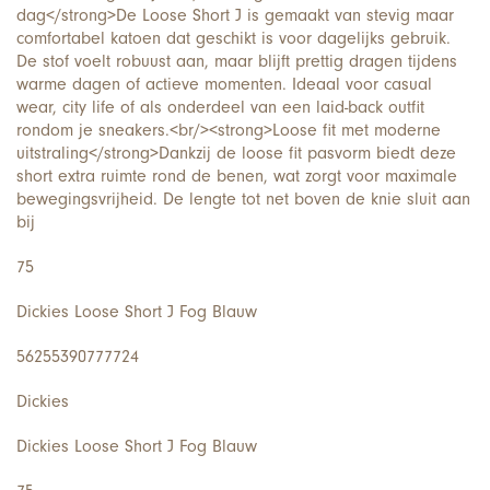
dag</strong>De Loose Short J is gemaakt van stevig maar
comfortabel katoen dat geschikt is voor dagelijks gebruik.
De stof voelt robuust aan, maar blijft prettig dragen tijdens
warme dagen of actieve momenten. Ideaal voor casual
wear, city life of als onderdeel van een laid-back outfit
rondom je sneakers.<br/><strong>Loose fit met moderne
uitstraling</strong>Dankzij de loose fit pasvorm biedt deze
short extra ruimte rond de benen, wat zorgt voor maximale
bewegingsvrijheid. De lengte tot net boven de knie sluit aan
bij
75
Dickies Loose Short J Fog Blauw
56255390777724
Dickies
Dickies Loose Short J Fog Blauw