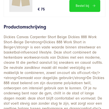
Bestel bij
€ 75
Productomschrijving
Dickies Canvas Carpenter Short Beige Dickies 888 Work
Short–Beige De<strong>Dickies 888 Work Short in
Beige</strong> is een vaste waarde binnen streetwear en
basketbal-influenced lifestyle. Deze short combineert de
herkenbare workwear-roots van Dickies met een moderne,
cleane fit die perfect aansluit bij sneakers en casual outfits.
De neutrale zandkleur maakt dit model veelzijdig en
makkelijk te combineren, zowel on-court als off-court.<br/>
<strong>Gemaakt voor dagelijks gebruik</strong>De Dickies
888 staat bekend om zijn duurzame poly-katoen twill,
ontworpen om intensief gebruik aan te kunnen. Of je nu
onderweg bent naar de gym, chillt in de stad of lange
dagen maakt: deze short blijft comfortabel en vormvast. De
stof voelt stevig aan zonder stug te zijn, wat zorgt voor een
prettige balans tussen performance en draagcomfort.<br/>