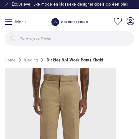
Exclusieve, luxe mode en klassieke designerlabels op één plek
Menu
Producten
zoeken
Home
Kleding
Dickies 874 Work Pants Khaki