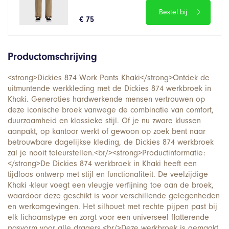
Bestel bij
€ 75
Productomschrijving
<strong>Dickies 874 Work Pants Khaki</strong>Ontdek de
uitmuntende werkkleding met de Dickies 874 werkbroek in
Khaki. Generaties hardwerkende mensen vertrouwen op
deze iconische broek vanwege de combinatie van comfort,
duurzaamheid en klassieke stijl. Of je nu zware klussen
aanpakt, op kantoor werkt of gewoon op zoek bent naar
betrouwbare dagelijkse kleding, de Dickies 874 werkbroek
zal je nooit teleurstellen.<br/><strong>Productinformatie:
</strong>De Dickies 874 werkbroek in Khaki heeft een
tijdloos ontwerp met stijl en functionaliteit. De veelzijdige
Khaki -kleur voegt een vleugje verfijning toe aan de broek,
waardoor deze geschikt is voor verschillende gelegenheden
en werkomgevingen. Het silhouet met rechte pijpen past bij
elk lichaamstype en zorgt voor een universeel flatterende
pasvorm voor alle dragers.<br/>Deze werkbroek is gemaakt