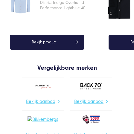
District Indigo Overhemd
Performance Lightblue 40
Bekijk product
Be
Vergelijkbare merken
Bekijk aanbod
Bekijk aanbod