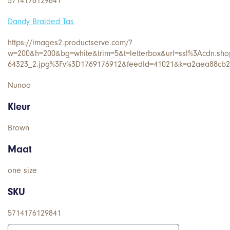
5714176129841
Dandy Braided Tas
https://images2.productserve.com/?
w=200&h=200&bg=white&trim=5&t=letterbox&url=ssl%3Acdn.sho
64323_2.jpg%3Fv%3D1769176912&feedId=41021&k=a2aea88cb
Nunoo
Kleur
Brown
Maat
one size
SKU
5714176129841