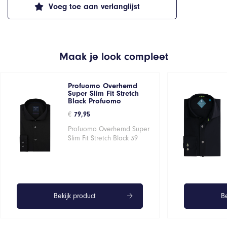
Voeg toe aan verlanglijst
Maak je look compleet
Profuomo Overhemd
Super Slim Fit Stretch
Black Profuomo
€
79,95
Profuomo Overhemd Super
Slim Fit Stretch Black 39
Bekijk product
Be