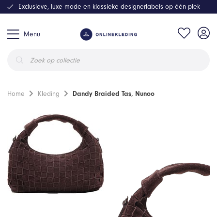
Exclusieve, luxe mode en klassieke designerlabels op één plek
Menu
Producten
zoeken
Home
Kleding
Dandy Braided Tas, Nunoo