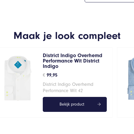
Maak je look compleet
District Indigo Overhemd
Performance Wit District
Indigo
€
99,95
District Indigo Overhemd
Performance Wit 42
Bekijk product