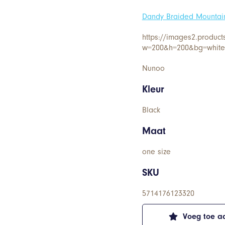
Dandy Braided Mountai
https://images2.product
w=200&h=200&bg=white&
Nunoo
Kleur
Black
Maat
one size
SKU
5714176123320
Voeg toe aa