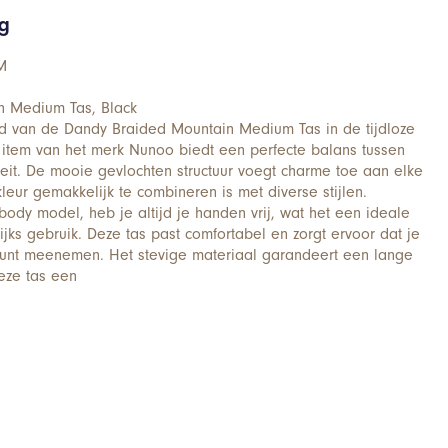
ng
M
n Medium Tas, Black
id van de Dandy Braided Mountain Medium Tas in de tijdloze
lle item van het merk Nunoo biedt een perfecte balans tussen
iteit. De mooie gevlochten structuur voegt charme toe aan elke
 kleur gemakkelijk te combineren is met diverse stijlen.
ody model, heb je altijd je handen vrij, wat het een ideale
jks gebruik. Deze tas past comfortabel en zorgt ervoor dat je
ol kunt meenemen. Het stevige materiaal garandeert een lange
eze tas een