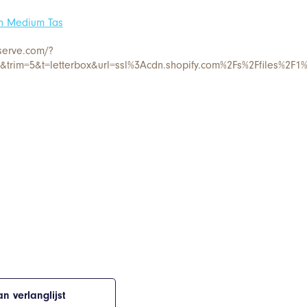
n Medium Tas
serve.com/?
trim=5&t=letterbox&url=ssl%3Acdn.shopify.com%2Fs%2Ffiles%
n verlanglijst