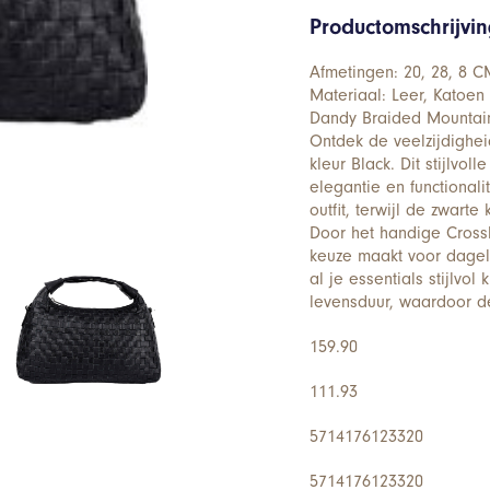
Productomschrijvi
Afmetingen: 20, 28, 8 C
Materiaal: Leer, Katoen
Dandy Braided Mountai
Ontdek de veelzijdighe
kleur Black. Dit stijlvo
elegantie en functional
outfit, terwijl de zwarte
Door het handige Crossb
keuze maakt voor dageli
al je essentials stijlv
levensduur, waardoor d
159.90
111.93
5714176123320
5714176123320