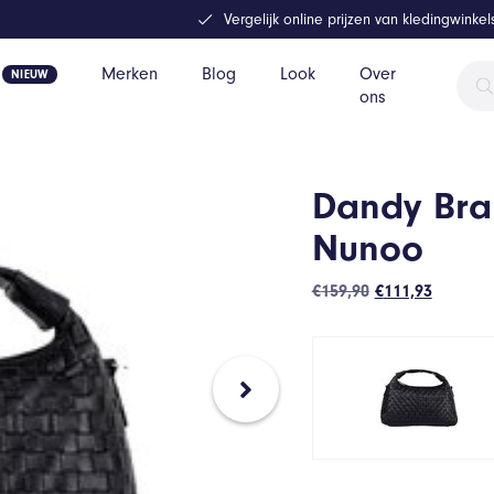
Vergelijk online prijzen van kledingwinke
Prod
Merken
Blog
Look
Over
zoek
ons
Dandy Bra
Nunoo
Oorspronkelijk
Huidige
€
159,90
€
111,93
prijs
prijs
was:
is:
€159,90.
€111,93.