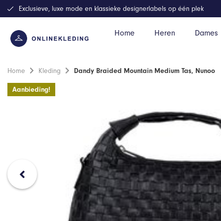
Exclusieve, luxe mode en klassieke designerlabels op één plek
Home
Heren
Dames
Home
Kleding
Dandy Braided Mountain Medium Tas, Nunoo
Aanbieding!