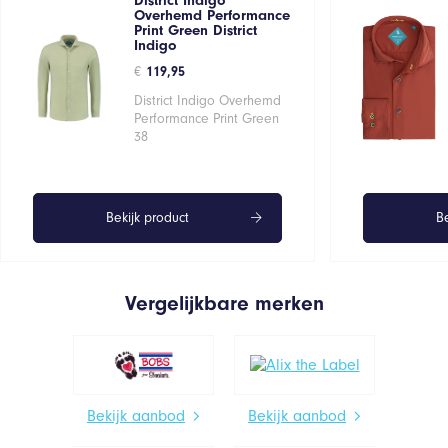
District Indigo
Overhemd Performance
Print Green District
Indigo
€
119,95
District Indigo Overhemd
Performance Print Green
38
Bekijk product
Be
Vergelijkbare merken
Bekijk aanbod
Bekijk aanbod