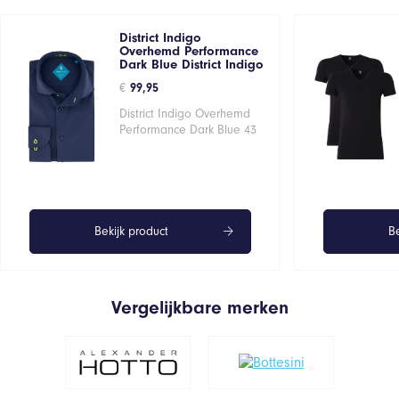
District Indigo
Overhemd Performance
Dark Blue District Indigo
€
99,95
District Indigo Overhemd
Performance Dark Blue 43
Bekijk product
Be
Vergelijkbare merken