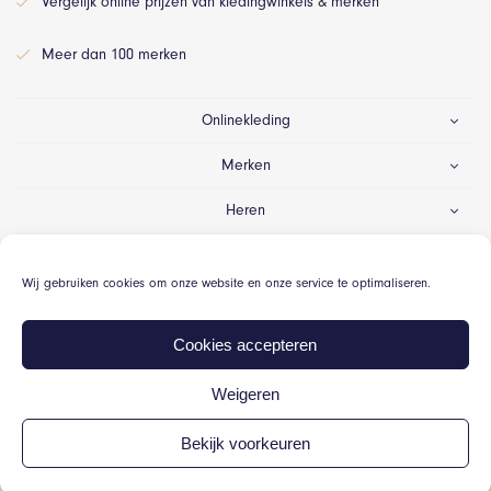
Vergelijk online prijzen van kledingwinkels & merken
Meer dan 100 merken
Onlinekleding
Merken
Heren
Dames
Wij gebruiken cookies om onze website en onze service te optimaliseren.
Gelegenheid
Cookies accepteren
Weigeren
© Onlinekleding.nl 2026
Bekijk voorkeuren
Algemene voorwaarden
Cookiebeleid