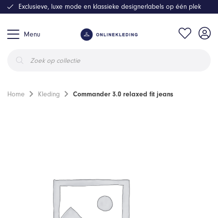
Exclusieve, luxe mode en klassieke designerlabels op één plek
Menu
Producten
zoeken
Home
Kleding
Commander 3.0 relaxed fit jeans