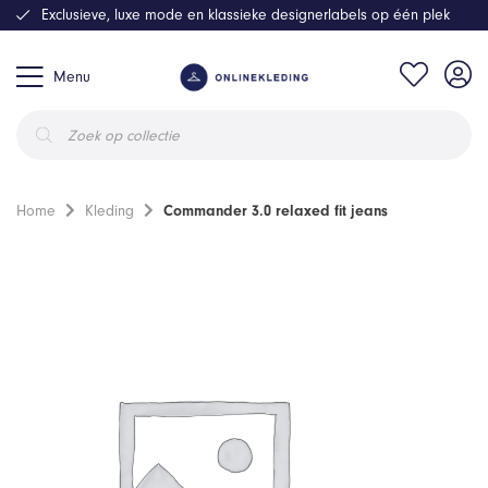
Exclusieve, luxe mode en klassieke designerlabels op één plek
Menu
Producten
zoeken
Home
Kleding
Commander 3.0 relaxed fit jeans