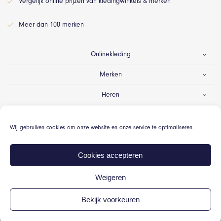
Vergelijk online prijzen van kledingwinkels & merken
Meer dan 100 merken
Onlinekleding
Merken
Heren
Dames
Wij gebruiken cookies om onze website en onze service te optimaliseren.
Gelegenheid
Cookies accepteren
Weigeren
© Onlinekleding.nl 2026
Bekijk voorkeuren
Algemene voorwaarden
Cookiebeleid