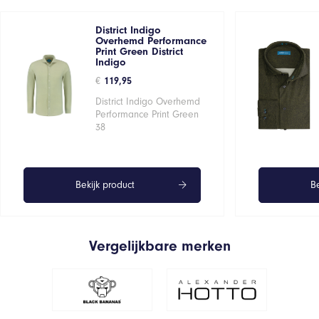
District Indigo
Overhemd Performance
Print Green District
Indigo
€
119,95
District Indigo Overhemd
Performance Print Green
38
Bekijk product
Be
Vergelijkbare merken