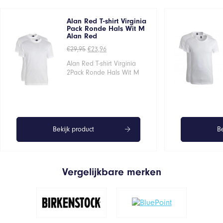
Alan Red T-shirt Virginia
Pack Ronde Hals Wit M
Alan Red
Oorspronkelijke
Huidige
€
29,95
€
23,96
prijs
prijs
was:
is:
Alan Red T-shirt Virginia
€29,95.
€23,96.
2Pack Ronde Hals Wit M
Bekijk product
Be
Vergelijkbare merken