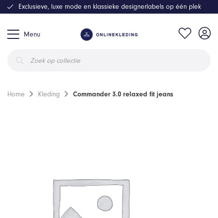
Exclusieve, luxe mode en klassieke designerlabels op één plek
Menu
Producten
zoeken
Home
Kleding
Commander 3.0 relaxed fit jeans