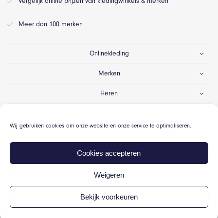
Vergelijk online prijzen van kledingwinkels & merken
Meer dan 100 merken
Onlinekleding
Merken
Heren
Dames
Wij gebruiken cookies om onze website en onze service te optimaliseren.
Gelegenheid
Cookies accepteren
Weigeren
© Onlinekleding.nl 2026
Bekijk voorkeuren
Algemene voorwaarden
Cookiebeleid