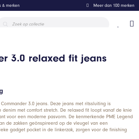
ls & merken
Meer dan 100 merken
roducten
oeken
3.0 relaxed fit jeans
ng
ommander 3.0 jeans. Deze jeans met ritssluiting is
 denim met comfort stretch. De relaxed fit loopt vanaf de knie
rkant voor een moderne pasvorm. De kenmerkende PME Legend
 van de zakken geönspireerd op de vleugel van een
ieke gadget pocket in de linkerzak, zorgen voor de finishing