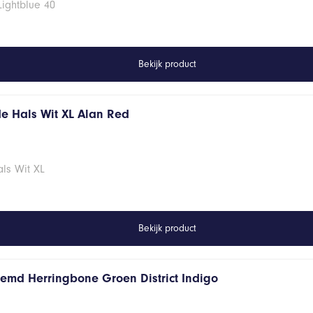
Lightblue 40
Bekijk product
de Hals Wit XL Alan Red
ls Wit XL
Bekijk product
hemd Herringbone Groen District Indigo