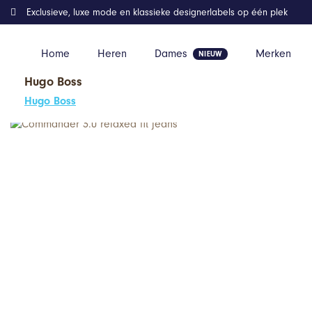
Exclusieve, luxe mode en klassieke designerlabels op één plek
Home
Heren
Dames
Merken
Hugo Boss
Home
Kleding
Commander 3.0 relaxed fit jeans
Hugo Boss