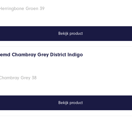
 Herringbone Groen 39
Bekijk product
hemd Chambray Grey District Indigo
 Chambray Grey 38
Bekijk product