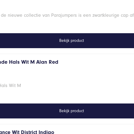
 de nieuwe collectie van Parajumpers is een zwartkleurige cap a
Bekijk product
onde Hals Wit M Alan Red
Hals Wit M
Bekijk product
nce Wit District Indigo