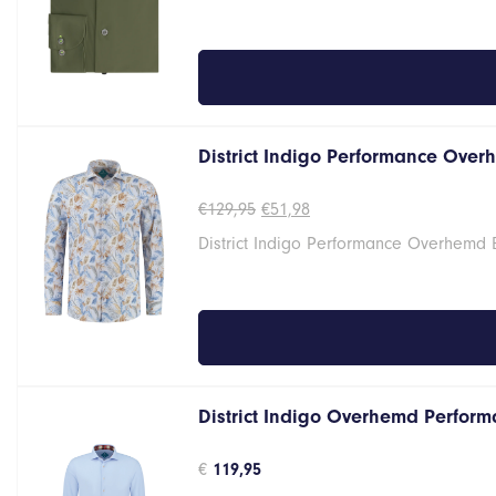
District Indigo Performance Overh
Oorspronkelijke
Huidige
€
129,95
€
51,98
prijs
prijs
District Indigo Performance Overhemd 
was:
is:
€129,95.
€51,98.
District Indigo Overhemd Performa
€
119,95