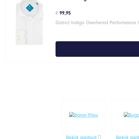
€
99,95
District Indigo Overhemd Performance 
Bekijk aanbod
Bekijk aa