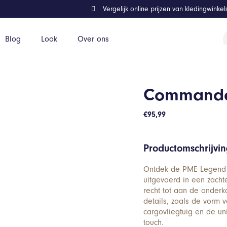
Vergelijk online prijzen van kledingwinke
P
Blog
Look
Over ons
z
Commander 
€
95,99
Productomschrijvi
Ontdek de PME Legend C
uitgevoerd in een zachte
recht tot aan de onde
details, zoals de vorm
cargovliegtuig en de un
touch.