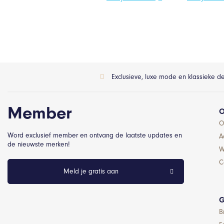
Exclusieve, luxe mode en klassieke d
Member
O
O
Word exclusief member en ontvang de laatste updates en
A
de nieuwste merken!
W
C
Meld je gratis aan
G
B