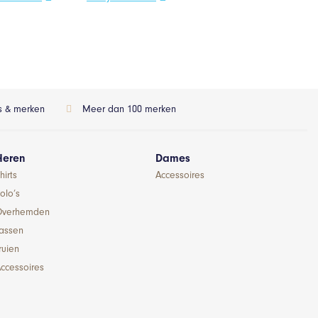
ls & merken
Meer dan 100 merken
Heren
Dames
hirts
Accessoires
olo’s
Overhemden
Jassen
ruien
ccessoires