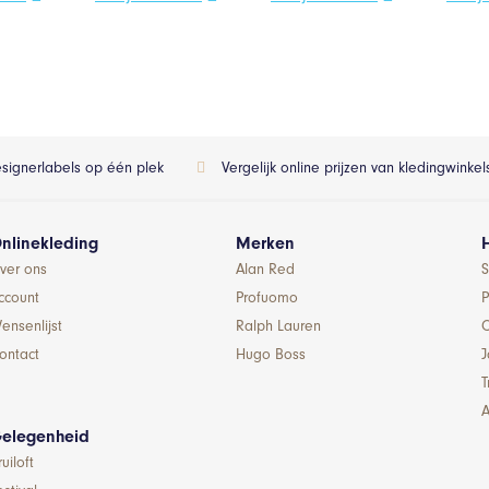
esignerlabels op één plek
Vergelijk online prijzen van kledingwinke
nlinekleding
Merken
ver ons
Alan Red
S
ccount
Profuomo
P
ensenlijst
Ralph Lauren
ontact
Hugo Boss
T
A
elegenheid
ruiloft