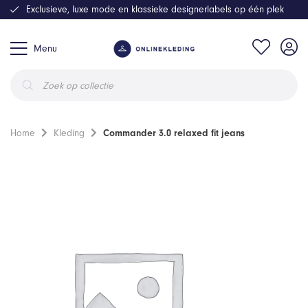
Exclusieve, luxe mode en klassieke designerlabels op één plek
Menu
Producten
zoeken
Home
Kleding
Commander 3.0 relaxed fit jeans