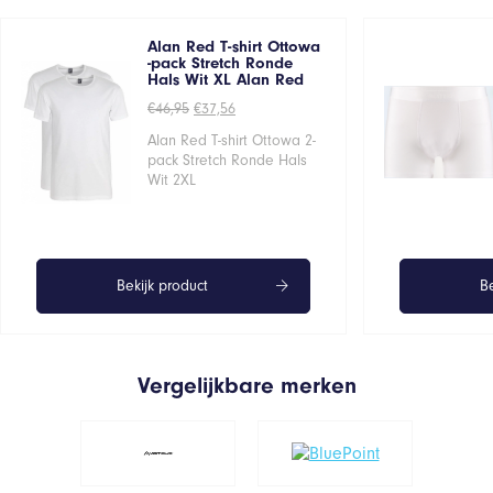
Alan Red T-shirt Ottowa
-pack Stretch Ronde
Hals Wit XL Alan Red
Oorspronkelijke
Huidige
€
46,95
€
37,56
prijs
prijs
was:
is:
Alan Red T-shirt Ottowa 2-
€46,95.
€37,56.
pack Stretch Ronde Hals
Wit 2XL
Bekijk product
Be
Vergelijkbare merken