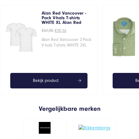
Alan Red Vancouver -
Pack V-hals T-shirts
WHITE XL Alan Red
Oorspronkelijke
Huidige
€
37,95
€
30,36
prijs
prijs
was:
is:
Alan Red Vancouver 2-Pack
€37,95.
€30,36.
V-hals T-shirts WHITE 2XL
Bekijk product
Be
Vergelijkbare merken