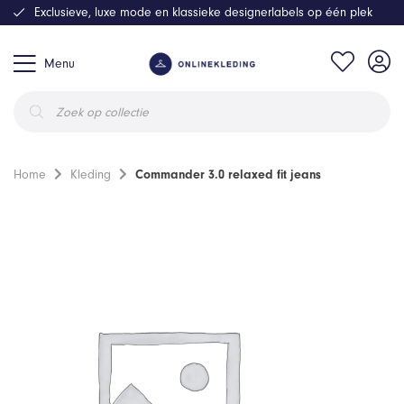
Exclusieve, luxe mode en klassieke designerlabels op één plek
Menu
Producten
zoeken
Home
Kleding
Commander 3.0 relaxed fit jeans