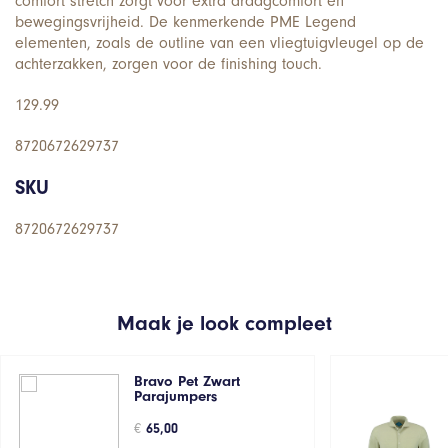
comfort stretch zorgt voor extra draagcomfort en
bewegingsvrijheid. De kenmerkende PME Legend
elementen, zoals de outline van een vliegtuigvleugel op de
achterzakken, zorgen voor de finishing touch.
129.99
8720672629737
SKU
8720672629737
Maak je look compleet
Bravo Pet Zwart
Parajumpers
€
65,00