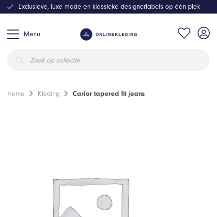
Exclusieve, luxe mode en klassieke designerlabels op één plek
Menu
Producten
zoeken
Home
Kleding
Carior tapered fit jeans