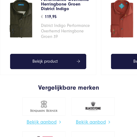
Herringbone Groen
District Indigo
€
119,95
District Indigo Performance
Overhemd Herringbone
Groen 39
Bekijk product
Be
Vergelijkbare merken
Bekijk aanbod
Bekijk aanbod