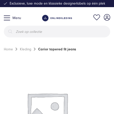
Exclusieve, luxe mode en klassieke designerlabels op één plek
Menu
Producten
zoeken
Home
Kleding
Carior tapered fit jeans