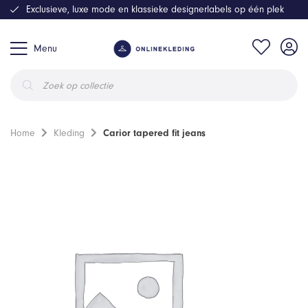
Exclusieve, luxe mode en klassieke designerlabels op één plek
Menu
Producten
zoeken
Home
Kleding
Carior tapered fit jeans