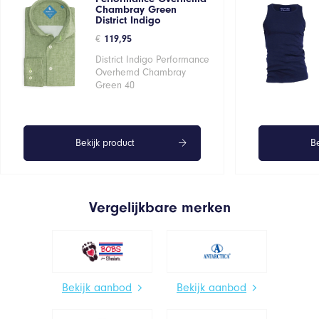
Chambray Green
District Indigo
€
119,95
District Indigo Performance
Overhemd Chambray
Green 40
Bekijk product
Be
Vergelijkbare merken
Bekijk aanbod
Bekijk aanbod