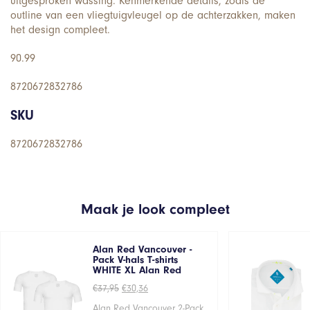
uitgesproken wassing. Kenmerkende details, zoals de
outline van een vliegtuigvleugel op de achterzakken, maken
het design compleet.
90.99
8720672832786
SKU
8720672832786
Maak je look compleet
Alan Red Vancouver -
Pack V-hals T-shirts
WHITE XL Alan Red
Oorspronkelijke
Huidige
€
37,95
€
30,36
prijs
prijs
was:
is:
Alan Red Vancouver 2-Pack