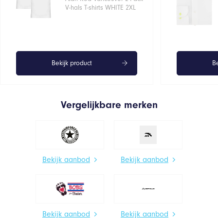
€37,95.
€30,36.
V-hals T-shirts WHITE 2XL
Bekijk product
Be
Vergelijkbare merken
Bekijk aanbod
Bekijk aanbod
Bekijk aanbod
Bekijk aanbod