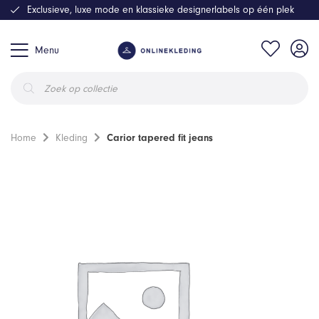
Exclusieve, luxe mode en klassieke designerlabels op één plek
Menu
Producten
zoeken
Home
Kleding
Carior tapered fit jeans