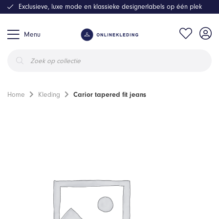
Exclusieve, luxe mode en klassieke designerlabels op één plek
Menu
Producten
zoeken
Home
Kleding
Carior tapered fit jeans