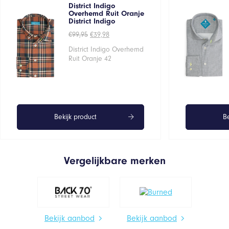
District Indigo
Overhemd Ruit Oranje
District Indigo
Oorspronkelijke
Huidige
€
99,95
€
39,98
prijs
prijs
was:
is:
District Indigo Overhemd
€99,95.
€39,98.
Ruit Oranje 42
Bekijk product
Be
Vergelijkbare merken
Bekijk aanbod
Bekijk aanbod