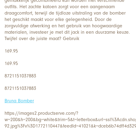
gemakkelijk gecombineerd kan worden met verschillende
outfits. Het zachte katoen zorgt voor een aangenaam
draagcomfort, terwijl de tijdloze uitstraling van de bomber
het geschikt maakt voor elke gelegenheid. Door de
zorgvuldige afwerking en het gebruik van hoogwaardige
materialen, investeer je met dit jack in een duurzame keuze.
Twijfel over de juiste maat? Gebruik
169.95
169.95
8721151037883
8721151037883
Bruna Bomber
https://images2.productserve.com/?
w=200&h=200&bg=white&trim=5&t=letterbox&url=ssl%3Acdn.sho
92.jpg%3Fv%3D1772110447&feedId=41021&k=dceb6b74dff4d32