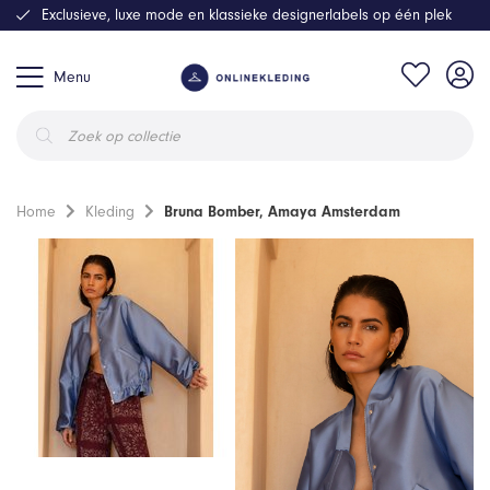
Exclusieve, luxe mode en klassieke designerlabels op één plek
Menu
Producten
zoeken
Home
Kleding
Bruna Bomber, Amaya Amsterdam