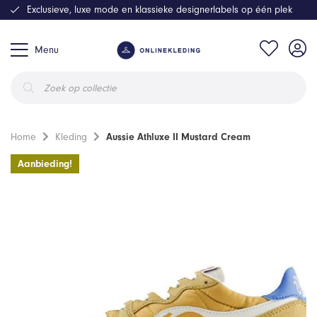
Exclusieve, luxe mode en klassieke designerlabels op één plek
Menu
Producten
zoeken
Home
Kleding
Aussie Athluxe II Mustard Cream
Aanbieding!