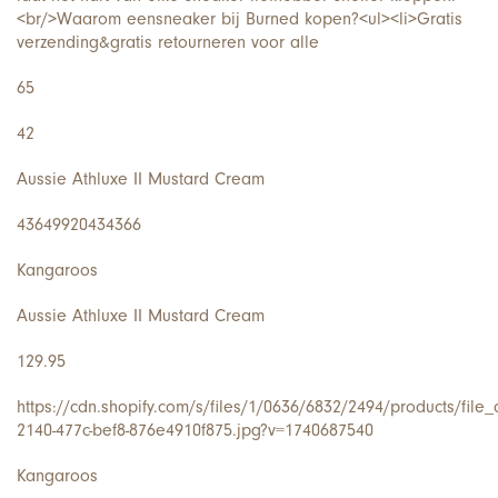
<br/>Waarom een​​sneaker bij Burned kopen?<ul><li>Gratis
verzending&gratis retourneren voor alle
65
42
Aussie Athluxe II Mustard Cream
43649920434366
Kangaroos
Aussie Athluxe II Mustard Cream
129.95
https://cdn.shopify.com/s/files/1/0636/6832/2494/products/file
2140-477c-bef8-876e4910f875.jpg?v=1740687540
Kangaroos