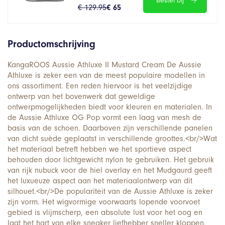
Bestel bij
€ 129.95
€ 65
Productomschrijving
KangaROOS Aussie Athluxe II Mustard Cream De Aussie
Athluxe is zeker een van de meest populaire modellen in
ons assortiment. Een reden hiervoor is het veelzijdige
ontwerp van het bovenwerk dat geweldige
ontwerpmogelijkheden biedt voor kleuren en materialen. In
de Aussie Athluxe OG Pop vormt een laag van mesh de
basis van de schoen. Daarboven zijn verschillende panelen
van dicht suède geplaatst in verschillende groottes.<br/>Wat
het materiaal betreft hebben we het sportieve aspect
behouden door lichtgewicht nylon te gebruiken. Het gebruik
van rijk nubuck voor de hiel overlay en het Mudgaurd geeft
het luxueuze aspect aan het materiaalontwerp van dit
silhouet.<br/>De populariteit van de Aussie Athluxe is zeker
zijn vorm. Het wigvormige voorwaarts lopende voorvoet
gebied is vlijmscherp, een absolute lust voor het oog en
laat het hart van elke sneaker liefhebber sneller kloppen.