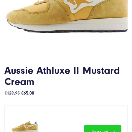
Aussie Athluxe II Mustard
Cream
Oorspronkelijke
Huidige
€
129,95
€
65,00
prijs
prijs
was:
is:
€129,95.
€65,00.