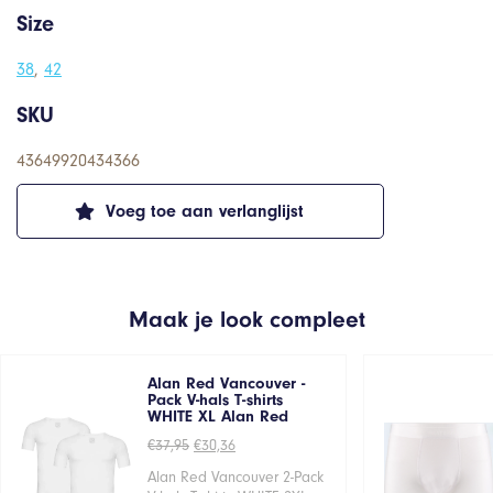
Size
38
,
42
SKU
43649920434366
Voeg toe aan verlanglijst
Maak je look compleet
Alan Red Vancouver -
Pack V-hals T-shirts
WHITE XL Alan Red
Oorspronkelijke
Huidige
€
37,95
€
30,36
prijs
prijs
was:
is:
Alan Red Vancouver 2-Pack
€37,95.
€30,36.