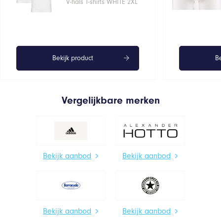
V-hals T-shirts WHITE 2XL
Bekijk product
Be
Vergelijkbare merken
Bekijk aanbod
Bekijk aanbod
Bekijk aanbod
Bekijk aanbod