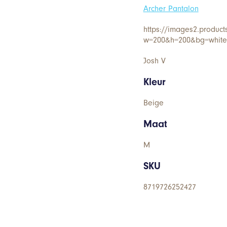
Archer Pantalon
https://images2.product
w=200&h=200&bg=white&
Josh V
Kleur
Beige
Maat
M
SKU
8719726252427