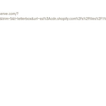
serve.com/?
trim=5&t=letterbox&url=ssl%3Acdn.shopify.com%2Fs%2Ffiles%2