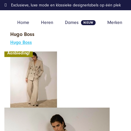
Exclusieve, luxe mode en klassieke designerlabels op één plek
Home
Heren
Dames
Merken
Hugo Boss
Home
Kleding
Archer Pantalon, Josh V
Hugo Boss
Aanbieding!