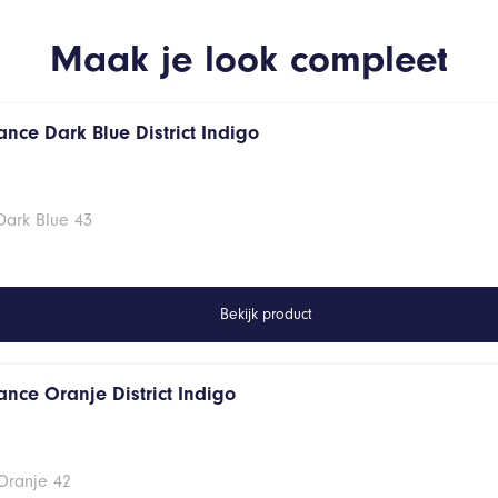
Maak je look compleet
nce Dark Blue District Indigo
Dark Blue 43
Bekijk product
ance Oranje District Indigo
Oranje 42