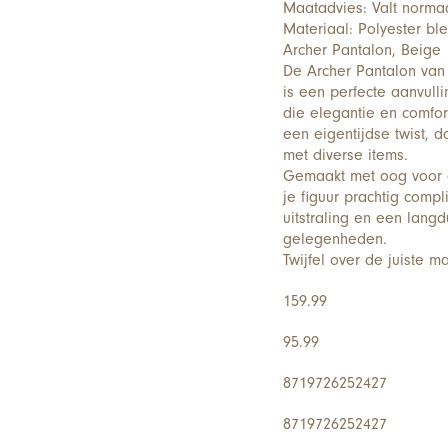
Maatadvies: Valt normaal
Materiaal: Polyester bl
Archer Pantalon, Beige
De Archer Pantalon van 
is een perfecte aanvul
die elegantie en comfor
een eigentijdse twist, d
met diverse items.
Gemaakt met oog voor d
je figuur prachtig comp
uitstraling en een langd
gelegenheden.
Twijfel over de juiste m
159.99
95.99
8719726252427
8719726252427