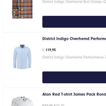
District Indigo Overhemd Ruit Oranje 4
was:
is:
€99,95.
€39,98.
District Indigo Overhemd Performa
€
119,95
District Indigo Overhemd Performance 
Alan Red T-shirt James Pack Ron
Oorspronkelijke
Huidige
€
32,95
€
26,36