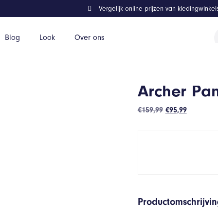
Vergelijk online prijzen van kledingwinke
P
Blog
Look
Over ons
z
Archer Pan
Oorspronkelijk
Huidige
€
159,99
€
95,99
prijs
prijs
was:
is:
€159,99.
€95,99.
Productomschrijvi