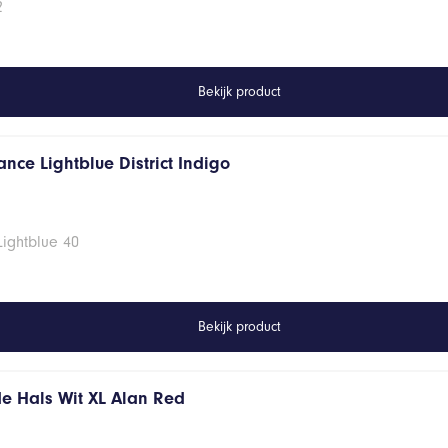
2
Bekijk product
nce Lightblue District Indigo
Lightblue 40
Bekijk product
de Hals Wit XL Alan Red