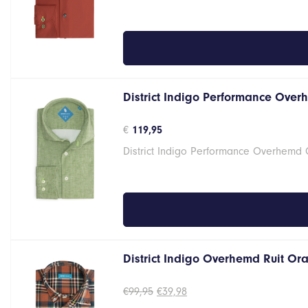
District Indigo Performance Over
€
119,95
District Indigo Performance Overhemd
District Indigo Overhemd Ruit Oran
Oorspronkelijke
Huidige
€
99,95
€
39,98
prijs
prijs