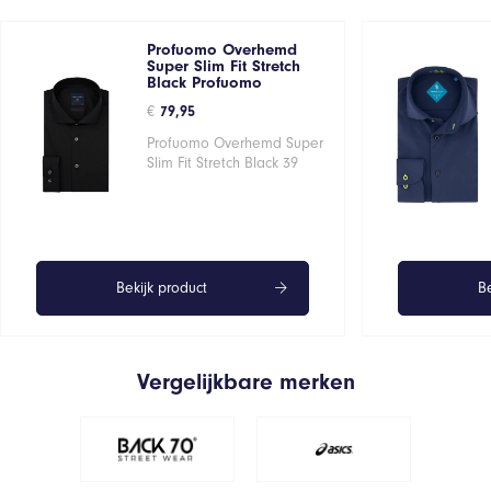
Profuomo Overhemd
Super Slim Fit Stretch
Black Profuomo
€
79,95
Profuomo Overhemd Super
Slim Fit Stretch Black 39
Bekijk product
Be
Vergelijkbare merken