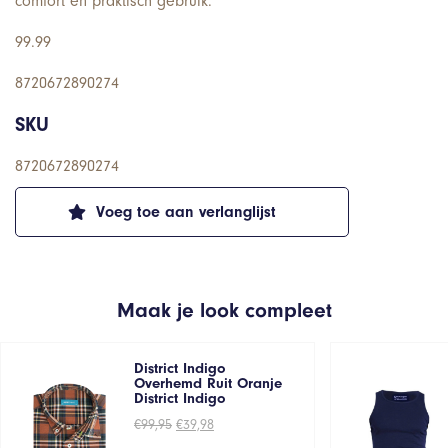
comfort en praktisch gebruik.
99.99
8720672890274
SKU
8720672890274
Voeg toe aan verlanglijst
Maak je look compleet
District Indigo
Overhemd Ruit Oranje
District Indigo
Oorspronkelijke
Huidige
€
99,95
€
39,98
prijs
prijs