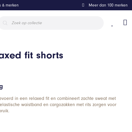
ls & merken
Meer dan 100 merken
roducten
oeken
axed fit shorts
ng
gevoerd in een relaxed fit en combineert zachte sweat met
e elastische waistband en cargozakken met rits zorgen voor
ruik.