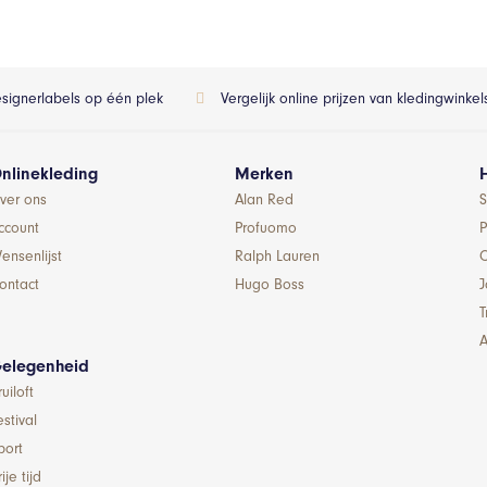
esignerlabels op één plek
Vergelijk online prijzen van kledingwinke
nlinekleding
Merken
ver ons
Alan Red
S
ccount
Profuomo
P
ensenlijst
Ralph Lauren
ontact
Hugo Boss
T
A
elegenheid
ruiloft
estival
port
ije tijd