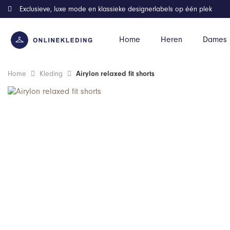
Exclusieve, luxe mode en klassieke designerlabels op één plek
Home
Heren
Dames
Home
Kleding
Airylon relaxed fit shorts