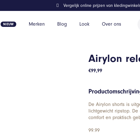
Vergelijk online prijzen van kledingwinke
P
Merken
Blog
Look
Over ons
z
Airylon rel
€
99,99
Productomschrijvi
De Airylon shorts is uit
lichtgewicht ripstop. D
comfort en praktisch geb
99.99