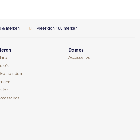
ls & merken
Meer dan 100 merken
Heren
Dames
hirts
Accessoires
olo’s
Overhemden
Jassen
ruien
ccessoires