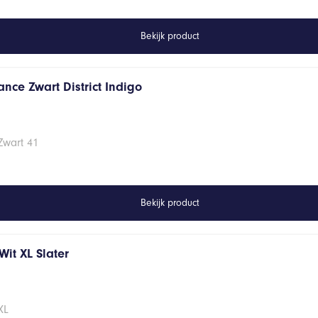
Bekijk product
nce Zwart District Indigo
Zwart 41
Bekijk product
it XL Slater
XL