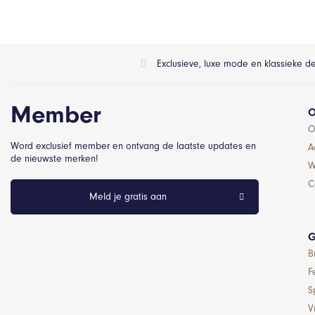
Exclusieve, luxe mode en klassieke d
Member
O
O
Word exclusief member en ontvang de laatste updates en
A
de nieuwste merken!
W
C
Meld je gratis aan
G
B
F
S
Vr