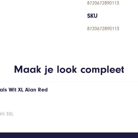
8720672890113
SKU
8720672890113
Maak je look compleet
hals Wit XL Alan Red
Wit 3XL