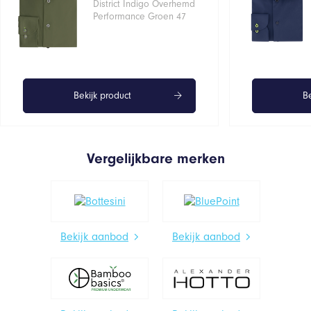
District Indigo Overhemd
Performance Groen 47
Bekijk product
Be
Vergelijkbare merken
Bekijk aanbod
Bekijk aanbod