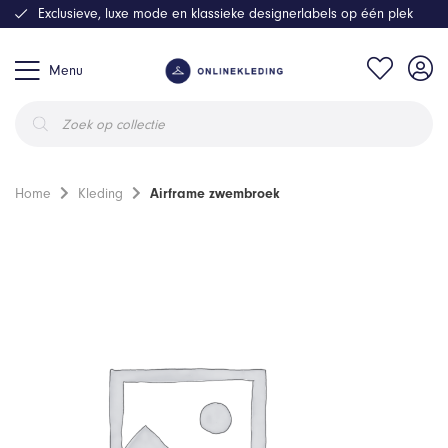
Exclusieve, luxe mode en klassieke designerlabels op één plek
Menu
Producten
zoeken
Home
Kleding
Airframe zwembroek