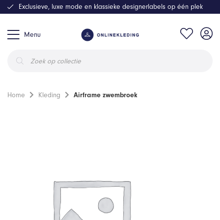
Exclusieve, luxe mode en klassieke designerlabels op één plek
Menu
Producten
zoeken
Home
Kleding
Airframe zwembroek