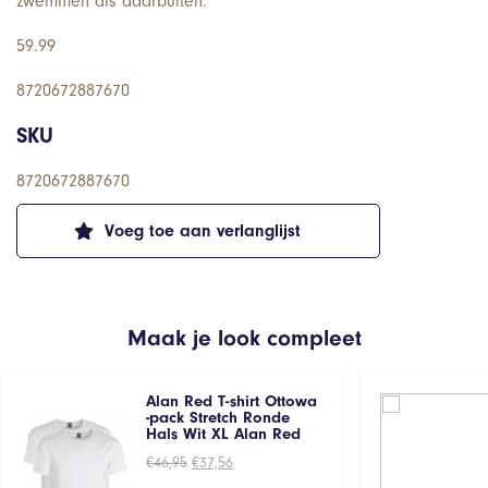
zwemmen als daarbuiten.
59.99
8720672887670
SKU
8720672887670
Voeg toe aan verlanglijst
Maak je look compleet
Alan Red T-shirt Ottowa
-pack Stretch Ronde
Hals Wit XL Alan Red
Oorspronkelijke
Huidige
€
46,95
€
37,56
prijs
prijs