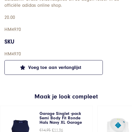
officiële adidas online shop.
20.00
HM4970
SKU
HM4970
Voeg toe aan verlanglijst
Maak je look compleet
Garage Singlet -pack
Semi Body Fit Ronde
Hals Navy XL Garage
Oorspronkelijke
Huidige
€
14,95
€
11,96