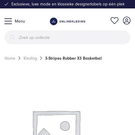
Exclusieve, luxe mode en klassieke designerlabels op één plek
Menu
Producten
zoeken
Home
Kleding
3-Stripes Rubber X3 Basketbal