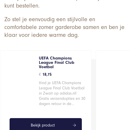
kunt bestellen.
Zo stel je eenvoudig een stijlvolle en
comfortabele zomer garderobe samen en ben je
klaar voor iedere warme dag.
UEFA Champions
League Final Club
Voetbal
€
18,75
Vind je UEFA Champions
League Final Club Voetbal
in Zwart op adidas.nl!
Gratis verzendopties en 30
dagen retour in de…
Bekijk product