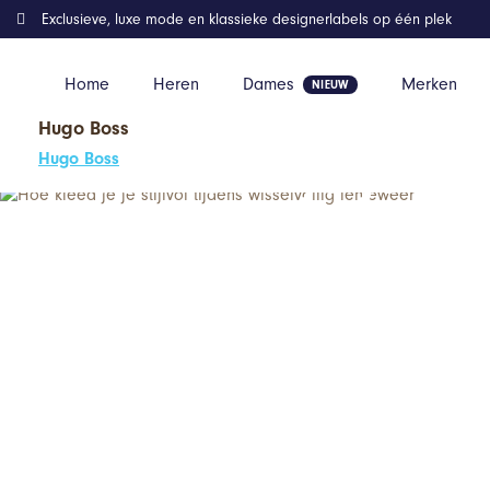
Exclusieve, luxe mode en klassieke designerlabels op één plek
Home
Heren
Dames
Merken
Hugo Boss
Hoe kleed je je
Home
Inspiratie
Hoe kleed je je stijlvol tijdens wisselvallig le
Hugo Boss
stijlvol tijdens
wisselvallig
lenteweer?