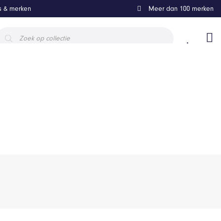
ls & merken
Meer dan 100 merken
roducten
oeken