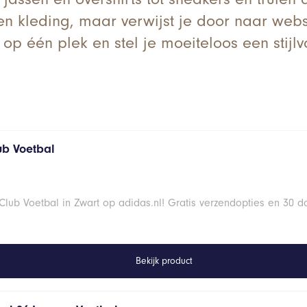
een kleding, maar verwijst je door naar we
n op één plek en stel je moeiteloos een stijlv
ub Voetbal
lub Voetbal in Zwart op adidas.nl! Gratis verzendopties en 30 d
Bekijk product