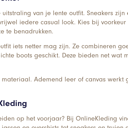
tstraling van je lente outfit. Sneakers zijn
vrijwel iedere casual look. Kies bij voorkeur 
nte te benadrukken.
tfit iets netter mag zijn. Ze combineren goe
lichte boots geschikt. Deze bieden net wat
t materiaal. Ademend leer of canvas werkt g
eKleding
iden op het voorjaar? Bij OnlineKleding vind
jassen en overshirts tot sneakers en truien d