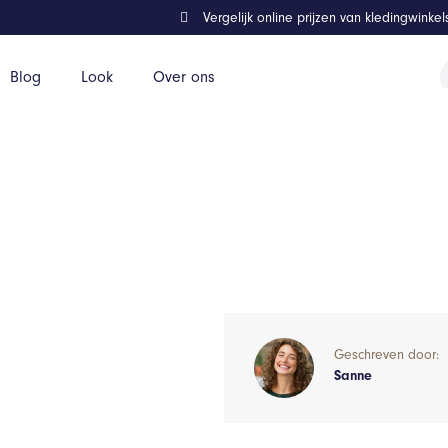
Vergelijk online prijzen van kledingwinke
P
Blog
Look
Over ons
z
nteweer?
Geschreven door:
Sanne