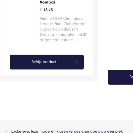
Voetbal
€
18,75
Vind je UEFA Champions
League Final Club Voetbal
in Zwart op adidas.nl!
Gratis verzendopties en 30
dagen retour in de…
Bekijk product
Be
Exclusieve, luxe mode en klassieke designerlabels op één plek