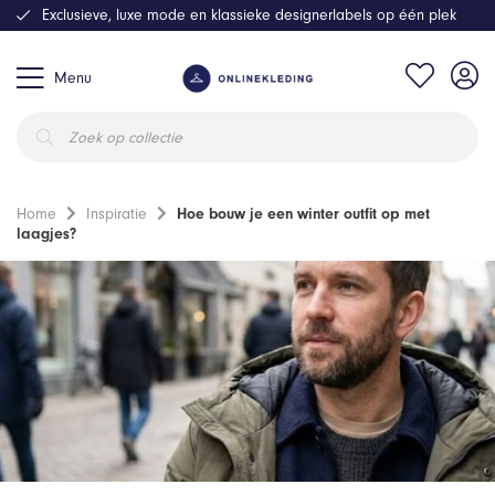
Exclusieve, luxe mode en klassieke designerlabels op één plek
Menu
Producten
zoeken
Home
Inspiratie
Hoe bouw je een winter outfit op met
laagjes?