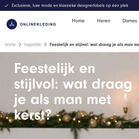
Exclusieve, luxe mode en klassieke designerlabels op één plek
Home
Heren
Dames
Home
Inspiratie
Feestelijk en stijlvol: wat draag je als man me
Feestelijk en
stijlvol: wat draag
je als man met
kerst?