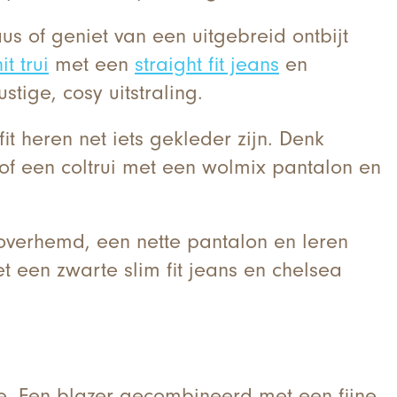
s of geniet van een uitgebreid ontbijt
it trui
met een
straight fit jeans
en
stige, cosy uitstraling.
t heren net iets gekleder zijn. Denk
 of een coltrui met een wolmix pantalon en
 overhemd, een nette pantalon en leren
 een zwarte slim fit jeans en chelsea
uze. Een blazer gecombineerd met een fijne