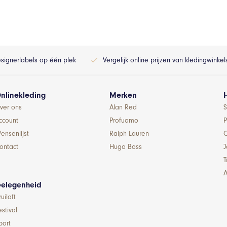
esignerlabels op één plek
Vergelijk online prijzen van kledingwinke
nlinekleding
Merken
ver ons
Alan Red
S
ccount
Profuomo
P
ensenlijst
Ralph Lauren
ontact
Hugo Boss
T
A
elegenheid
ruiloft
estival
port