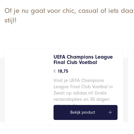
Of je nu gaat voor chic, casual of iets da
stijl!
UEFA Champions League
Final Club Voetbal
€
18,75
Vind je UEFA Champions
League Final Club Voetbal in
Zwart op adidas.nl! Gratis
verzendopties en 30 dagen
retour in de…
Bekijk product