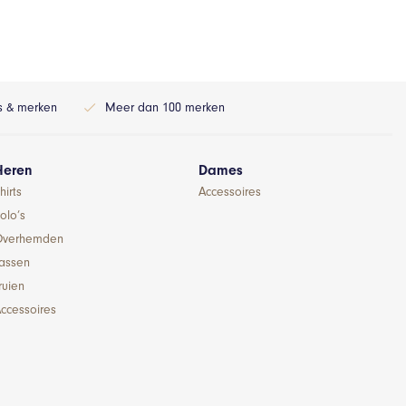
ls & merken
Meer dan 100 merken
Heren
Dames
hirts
Accessoires
olo’s
Overhemden
Jassen
ruien
ccessoires