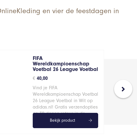
 OnlineKleding en vier de feestdagen in
FIFA
Wereldkampioenschap
Voetbal 26 League Voetbal
€
40,00
Vind je FIFA
Wereldkampioenschap Voetbal
26 League Voetbal in Wit op
adidas.nl! Gratis verzendopties
en 30 dagen retour in de…
Bekijk product