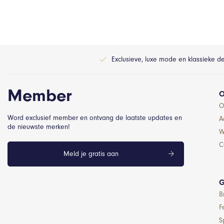
Exclusieve, luxe mode en klassieke d
Member
O
O
Word exclusief member en ontvang de laatste updates en
A
de nieuwste merken!
W
C
Meld je gratis aan
G
B
F
S