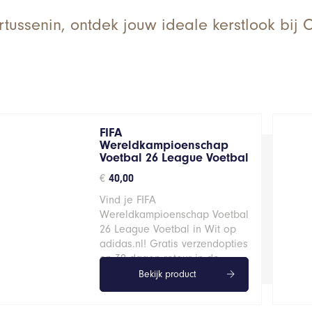
artussenin, ontdek jouw ideale kerstlook bij
FIFA
Wereldkampioenschap
Voetbal 26 League Voetbal
€
40,00
Vind je FIFA
Wereldkampioenschap Voetbal
26 League Voetbal in Wit op
adidas.nl! Gratis verzendopties
en 30 dagen retour in de…
Bekijk product