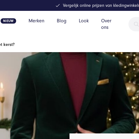
Vergelijk online prijzen van kledingwinke
Prod
Merken
Blog
Look
Over
zoek
ons
t kerst?