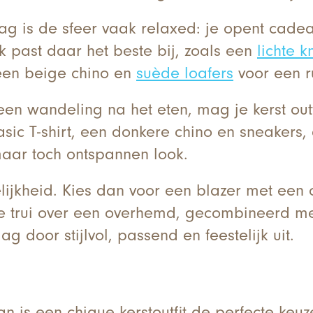
ag is de sfeer vaak relaxed: je opent cadeau
 past daar het beste bij, zoals een
lichte kn
 een beige chino en
suède loafers
voor een ru
en wandeling na het eten, mag je kerst outfi
sic T-shirt, een donkere chino en sneakers,
maar toch ontspannen look.
elijkheid. Kies dan voor een blazer met een
e trui over een overhemd, gecombineerd met
ag door stijlvol, passend en feestelijk uit.
an is een chique kerstoutfit de perfecte ke