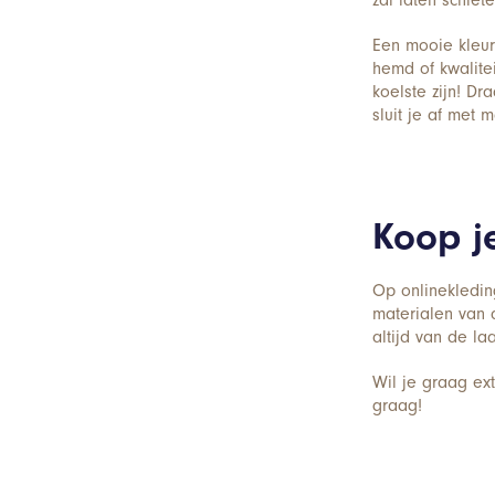
zal laten schiet
Een mooie kleur
hemd of kwalite
koelste zijn! D
sluit je af met 
Koop je
Op onlinekleding
materialen van d
altijd van de la
Wil je graag ex
graag!