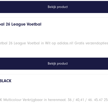
Bekijk product
al 26 League Voetbal
bal 26 League Voetbal in Wit op adidas.nl! Gratis verzendoptie
Bekijk product
 BLACK
Multicolour Verkrijgbaar in herenmaat. 36 / 40,41 / 46. 45.47 