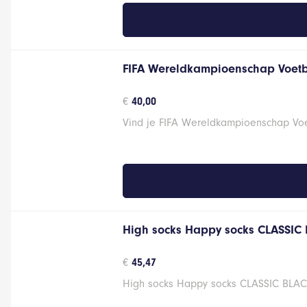
FIFA Wereldkampioenschap Voetb
€
40,00
Vind je FIFA Wereldkampioenschap Voet
High socks Happy socks CLASSIC
€
45,47
High socks Happy socks CLASSIC BLACK 