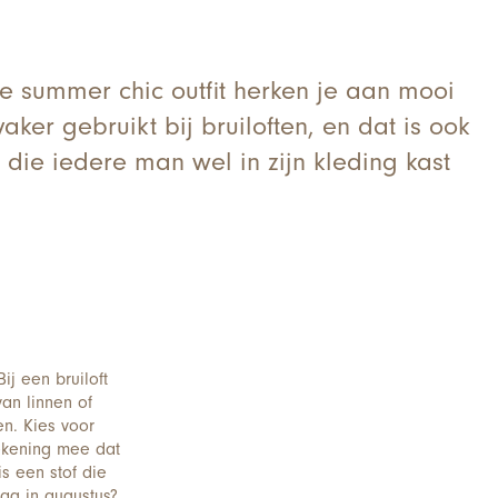
te summer chic outfit herken je aan mooi
ker gebruikt bij bruiloften, en dat is ook
jl die iedere man wel in zijn kleding kast
ij een bruiloft
an linnen of
en. Kies voor
rekening mee dat
is een stof die
dag in augustus?