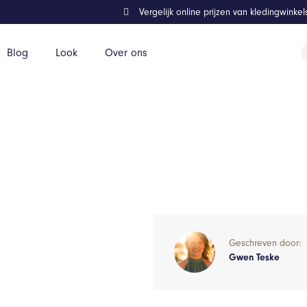
Vergelijk online prijzen van kledingwinke
P
Blog
Look
Over ons
z
Geschreven door:
Gwen Teske