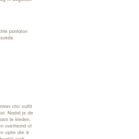
chte pantalon
e suède
mer chic outfit
al. Nadat je de
 aan te kleden.
Een overhemd of
n optie die ik