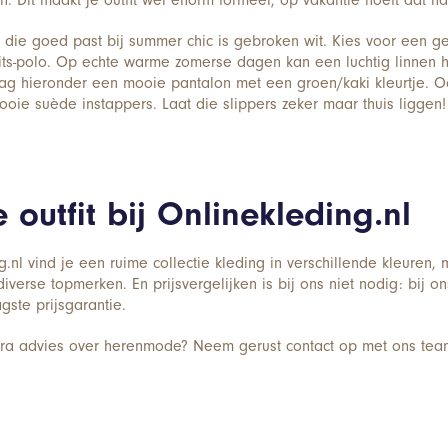
en. Dit maakt je outfit wel enorm formeel, op vakantie hoeft dat natu
 die goed past bij summer chic is gebroken wit. Kies voor een g
its-polo. Op echte warme zomerse dagen kan een luchtig linnen 
raag hieronder een mooie pantalon met een groen/kaki kleurtje. Oo
mooie suède instappers. Laat die slippers zeker maar thuis liggen!
 outfit bij Onlinekleding.nl
.nl vind je een ruime collectie kleding in verschillende kleuren,
iverse topmerken. En prijsvergelijken is bij ons niet nodig: bij on
agste prijsgarantie.
tra advies over herenmode? Neem gerust contact op met ons team