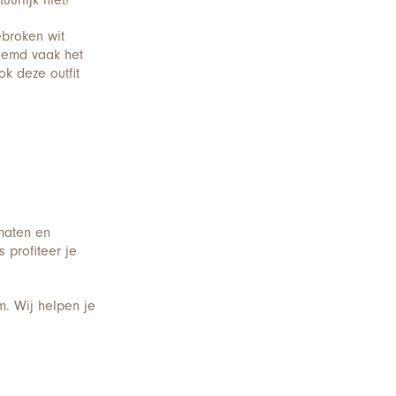
urlijk niet!
ebroken wit
hemd vaak het
k deze outfit
 maten en
s profiteer je
. Wij helpen je