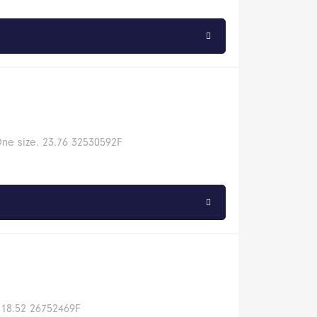
ne size. 23.76 32530592F
 18.52 26752469F