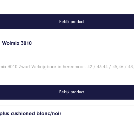
Bekijk product
n Wolmix 3010
x 3010 Zwart Verkrijgbaar in herenmaat. 42 / 43,44 / 45,46 / 48,
Bekijk product
plus cushioned blanc/noir