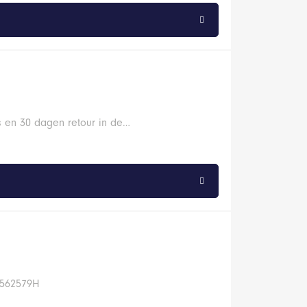
s en 30 dagen retour in de…
25562579H