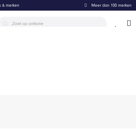
ls & merken
Meer dan 100 merken
roducten
oeken