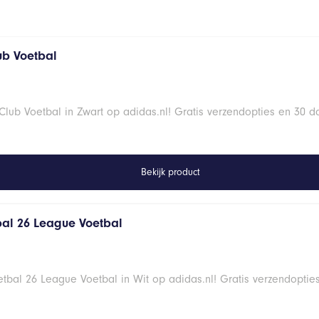
ub Voetbal
lub Voetbal in Zwart op adidas.nl! Gratis verzendopties en 30 d
Bekijk product
al 26 League Voetbal
bal 26 League Voetbal in Wit op adidas.nl! Gratis verzendoptie