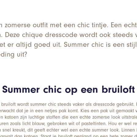
 zomerse outfit met een chic tintje. Een ech
en. Deze chique dresscode wordt ook steeds va
iet er altijd goed uit. Summer chic is een sti
ding uit?
Summer chic op een bruiloft
bruiloft wordt summer chic steeds vaker als dresscode gebruikt. B
erwacht dat je in een netjes pak komt. Kies een pak uit gemaakt v
n katoen zijn luchtige stoffen die een echte zomerse look uitstral
uren zoals licht blauw, gebroken wit of pasteltinten. Hou er wel 
 snel kreukt, dit geeft echter wel een echte summer look. Linnen 
aanvalt dan katoen. Staat je bruiloft gepland op een hete zomer 