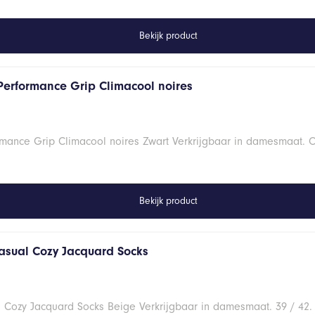
Bekijk product
Performance Grip Climacool noires
mance Grip Climacool noires Zwart Verkrijgbaar in damesmaat. O
Bekijk product
asual Cozy Jacquard Socks
Cozy Jacquard Socks Beige Verkrijgbaar in damesmaat. 39 / 42.