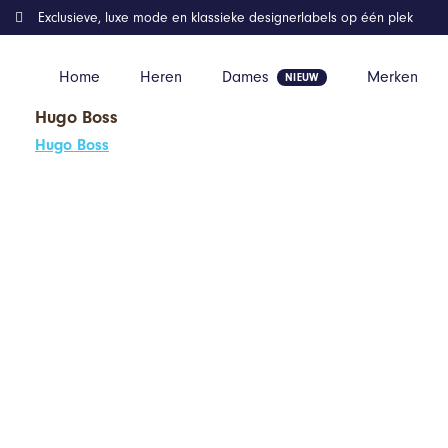
Exclusieve, luxe mode en klassieke designerlabels op één plek
Home
Heren
Dames
Merken
Hugo Boss
Home
Inspiratie
Dresscode summer chic voor mannen
Hugo Boss
Dresscode summer
chic voor mannen