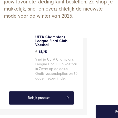
jouw favoriete kleding kunt bestellen. Zo shop je
makkelijk, snel en overzichtelijk de nieuwste
mode voor de winter van 2025.
UEFA Champions
League Final Club
Voetbal
€
18,75
Vind je UEFA Champions
League Final Club Voetbal
in Zwart op adidas.nl!
Gratis verzendopties en 30
dagen retour in de…
Bekijk product
Be