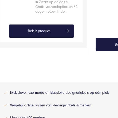
in Zwart op adidas.nl!
Gratis verzendopties en 30
dagen retour in de…
Bekijk product
Be
Exclusieve, luxe mode en klassieke designerlabels op één plek
Vergelijk online prijzen van kledingwinkels & merken
Meer dan 100 merken